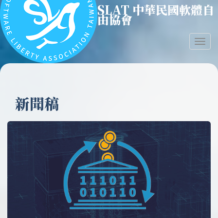
SLAT 中華民國軟體自
移
由協會
至
主
內
Togg
容
navig
新聞稿