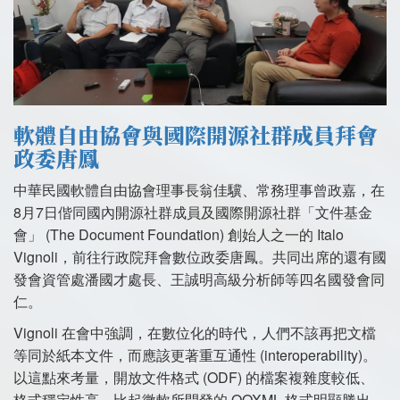
軟體自由協會與國際開源社群成員拜會
政委唐鳳
中華民國軟體自由協會理事長翁佳驥、常務理事曾政嘉，在
8月7日偕同國內開源社群成員及國際開源社群「文件基金
會」 (The Document Foundation) 創始人之一的 Italo
Vignoli，前往行政院拜會數位政委唐鳳。共同出席的還有國
發會資管處潘國才處長、王誠明高級分析師等四名國發會同
仁。
Vignoli 在會中強調，在數位化的時代，人們不該再把文檔
等同於紙本文件，而應該更著重互通性 (interoperability)。
以這點來考量，開放文件格式 (ODF) 的檔案複雜度較低、
格式穩定性高，比起微軟所開發的 OOXML 格式明顯勝出。