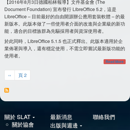
【2016年8月3日德國柏林報導】文件基金會 (The
Document Foundation) 宣布發行 LibreOffice 5.2，這是
LibreOffice – 目前最好的自由開源辦公應用套裝軟體 – 的最
新版本。此版本做了一些使用者介面的改進與企業級的新功
能，適合的目標族群為先驅採用者與資深使用者。
於此同時，LibreOffice 5.1.5 也正式釋出。此版本適用於企
業佈署與導入，還有穩定使用，不需立即嘗試最新版功能的
使用者。
Read More
Pagination
Previous
‹‹
頁 2
page
關於 SLAT
最新消息
聯絡我們
頁
關於協會
出版與週邊