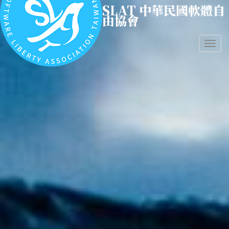
SLAT 中華民國軟體自
移
由協會
至
主
內
Togg
容
navig