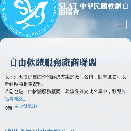
SLAT 中華民國軟體自
移
由協會
至
主
內
Togg
容
navig
自由軟體服務廠商聯盟
以下列出提供自由軟體解決方案的廠商名稱，點擊進去可以
看到廠商相關資料。
若您也是自由軟體服務廠商，希望登錄於此名單中，歡迎
與
協會聯絡
。
自由軟體社群
分類