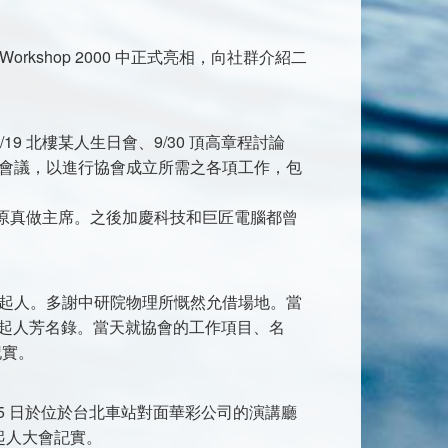
e Workshop 2000 中正式亮相，向社群介紹二
8/19 北樓某人生日會、9/30 頂高章程討論
工作會議，以進行協會成立所需之各項工作，包
開，由原真做主席。之後加慶科技和巨匠電腦都曾
招募發起人。多謝中研院物理所慨然允借場地。當
見發起人芳名錄。當天就協會的工作項目、名
記實。
 25 日於位於台北車站對面華彩公司的演講廳
發起人大會記實。