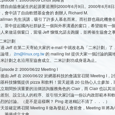
體自由協會誕生的起源要追溯到2000年6月9日。2000年6月8日
，會中請了自由軟體基金會的 創辦人 Richard M.
tallman 先生演講，吸引了許多人慕名而來。而社群也藉此機
茶。茶中提起國內社群缺乏一個與外界溝通的窗口，希望能有一
人來做這個窗口，當場 Jeff 慷慨允諾去跑腿，並將催生協會
 二米計劃
過 Jeff 在第二天寄給大家的 e-mail 中就改名為「二米計
米論壇」
2m@linux.org.tw
的 mailing list 提供大家一個討
二米計劃之名沿用至協會成立、二米計劃功成身退為止。
Episode 2: 2000/06/22 Meeting I
後由 Jeff 在 2000/06/22 於網基科技的會議室召開 Meet
基科技慷慨提供 pizza 和飲料！當天超過 20 位熱心人士參加，
立期間扮演重要的法律諮詢服務角色的 Clair，而 Clair 
的差別、設立法人的程序、並引領大家討論一份以內政部範本和
烈的討論。（是不是這樣啊？ Ping 老迷糊記不清了．．．）
天並確定將召開 Meeting II 做為發起人會前會，Meeting 
員，籌備成立大會。