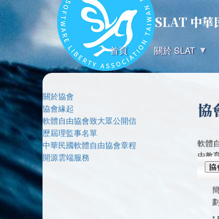
SLAT 中
首頁
關於 SLAT
關於協會
協
協會緣起
軟體自由協會致大眾公開信
歷屆理監事名單
軟體自
中華民國軟體自由協會章程
由教
開源雲端服務
協
*