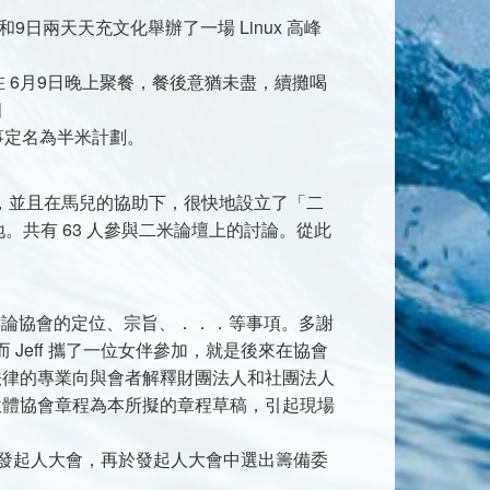
和9日兩天天充文化舉辦了一場 Linux 高峰
會在 6月9日晚上聚餐，餐後意猶未盡，續攤喝
個
之事定名為半米計劃。
劃」了，並且在馬兒的協助下，很快地設立了「二
論的園地。共有 63 人參與二米論壇上的討論。從此
ing I，討論協會的定位、宗旨、．．．等事項。多謝
而 Jeff 攜了一位女伴參加，就是後來在協會
也以其法律的專業向與會者解釋財團法人和社團法人
軟體協會章程為本所擬的章程草稿，引起現場
III 將為發起人大會，再於發起人大會中選出籌備委