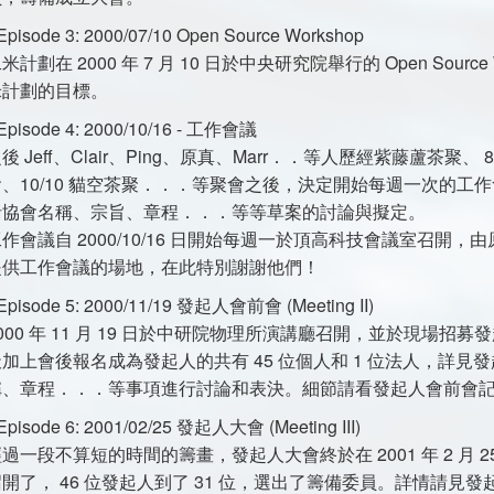
 Episode 3: 2000/07/10 Open Source Workshop
米計劃在 2000 年 7 月 10 日於中央研究院舉行的 Open Sourc
米計劃的目標。
 Episode 4: 2000/10/16 - 工作會議
後 Jeff、Clair、Ping、原真、Marr．．等人歷經紫藤蘆茶聚、 
會、10/10 貓空茶聚．．．等聚會之後，決定開始每週一次的
括協會名稱、宗旨、章程．．．等等草案的討論與擬定。
作會議自 2000/10/16 日開始每週一於頂高科技會議室召
提供工作會議的場地，在此特別謝謝他們！
 Episode 5: 2000/11/19 發起人會前會 (Meeting II)
000 年 11 月 19 日於中研院物理所演講廳召開，並於現場
天加上會後報名成為發起人的共有 45 位個人和 1 位法人，詳
稱、章程．．．等事項進行討論和表決。細節請看發起人會前會
 Episode 6: 2001/02/25 發起人大會 (Meeting III)
過一段不算短的時間的籌畫，發起人大會終於在 2001 年 2 月
開了， 46 位發起人到了 31 位，選出了籌備委員。詳情請見