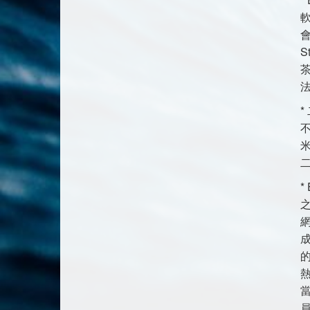
軟
會
S
法
*
不
* 
之
網
成
熱
當