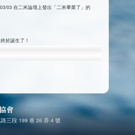
/03/03 在二米論壇上發出「二米畢業了」的
，終於誕生了！
協會
 199 巷 26 弄 4 號