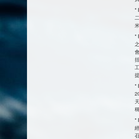
*
二
*
之
工
*
2
*
經
召