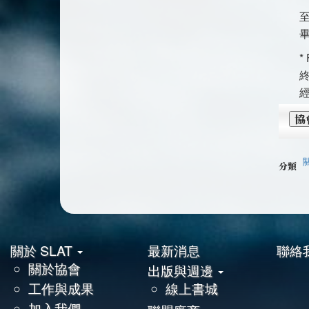
至
*
協
關
分類
關於 SLAT
最新消息
聯絡
頁
關於協會
出版與週邊
尾
工作與成果
線上書城
加入我們