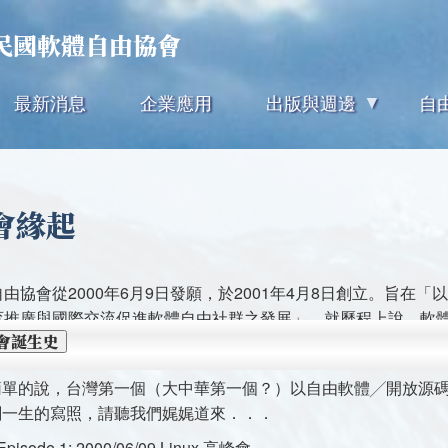
移
華民國軟體自由協會
至
主
最新消息
企業應用
出版與週邊
自
內
容
會緣起
由協會從2000年6月9日發願，於2001年4月8日創立。旨
育推廣與國際交流促進軟體自由社群之發展」。就歷程上說，軟
會誕生史
簡單的說，台灣第一個（大中華第一個？）以自由軟體╱開放源
劃一生的寫照，請聽我們娓娓道來．．．
 Episode 1: 2000/06/09 Linux 高峰會